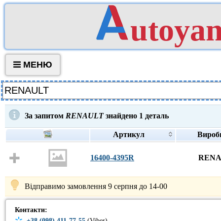
utoya
МЕНЮ
За запитом
RENAULT
знайдено
1
деталь
Артикул
Вироб
16400-4395R
REN
Відправимо замовлення 9 серпня до 14-00
Контакти:
+38 (098) 411-77-55
(Viber)