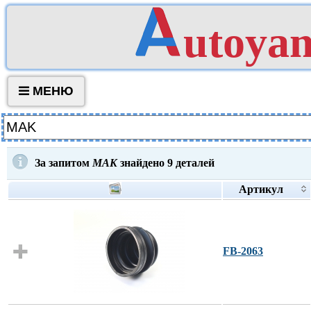
utoya
МЕНЮ
За запитом
MAK
знайдено
9
деталей
Артикул
FB-2063