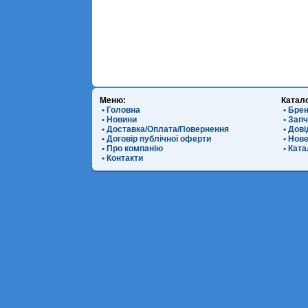
Меню:
Катал
• Головна
• Бре
• Новини
• Зап
• Доставка/Оплата/Повернення
• Дов
• Договір публічної оферти
• Нов
• Про компанію
• Ката
• Контакти