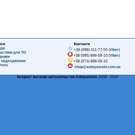
оги:
Контакти
нди
+38 (098) 411-77-55 (
Viber
)
частини для ТО
+38 (095) 888-58-10 (
Viber
)
ідники
е надходження
+38 (073) 888-58-10
логи
shop@autoyamato.com.ua
Інтернет магазин автозапчастин Autoyamato
, 2008 - 2026