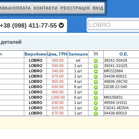
АВКА/ОПЛАТА
КОНТАКТИ
РЕЄСТРАЦІЯ
ВХІД
+38 (098) 411-77-55
деталей
л
Виробник
Ціна, ГРН
Залишок
O.E.
LOBRO
450.00
xxl
39241-50A28
LOBRO
540.00
1 шт
39241-31G25
LOBRO
540.00
1 шт
MR222684
LOBRO
675.00
2 шт
04438-60021
LOBRO
855.00
4 шт
49606-26C50
LOBRO
630.00
6 шт
GD38-22-540
LOBRO
900.00
2 шт
LOBRO
1260.00
6 шт
MN156831
LOBRO
630.00
1 шт
49594-1H311
LOBRO
810.00
1 шт
C9241-4ED0A
LOBRO
675.00
1 шт
04438-60010