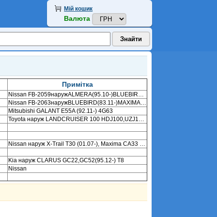
Мій кошик
Валюта
Примітка
Nissan FB-2059наружALMERA(95.10-)BLUEBIRD(85.12-)PRIMERA(90.06-)SUNNY(86.06-) GA14,CD20,GA16,E13,E15/16,CD17
Nissan FB-2063наружBLUEBIRD(83.11-)MAXIMA(88.12-)PRAIRIE 4WD(86.08-)TERRANO(87.08-)TERRANO II (93.08-) CA18,CA20,LD20,VQ20DE,VQ30DE,TD25,TD27
Mitsubishi GALANT E55A (92.11-) 4G63
Toyota наруж LANDCRUISER 100 HDJ100,UZJ100(98.01-) 1HDFTE,2UZFE
Nissan наруж X-Trail T30 (01.07-), Maxima CA33 (00.01-), Murano Z50 (04.09-), Pathfinder R50 (00.07-), Terrano R50 (00.07-) VQ35DE, QR25DE, ZD30DTI, QR20DE, VQ30DE
Kia наруж CLARUS GC22,GC52(95.12-) T8
Nissan