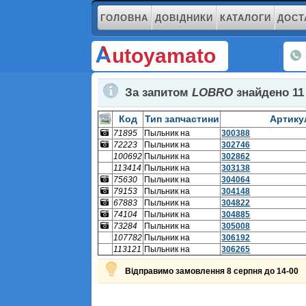
ГОЛОВНА
ДОВІДНИКИ
КАТАЛОГИ
ДОСТ
utoyamato
За запитом
LOBRO
знайдено
11
Код
Тип запчастини
Артику
71895
Пыльник на
300388
гранату
72223
Пыльник на
302746
гранату
100692
Пыльник на
302862
гранату
113414
Пыльник на
303138
гранату
75630
Пыльник на
304064
гранату
79153
Пыльник на
304148
гранату
67883
Пыльник на
304822
гранату
74104
Пыльник на
304885
гранату
73284
Пыльник на
305008
гранату
107782
Пыльник на
306192
гранату
113121
Пыльник на
306265
гранату
Відправимо замовлення 8 серпня до 14-00