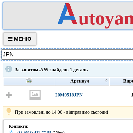
utoya
МЕНЮ
За запитом
JPN
знайдено
1
деталь
Артикул
Вир
20M0518JPN
При замовлені до 14:00 - відправимо сьогодні
Контакти:
+38 (098) 411-77-55
(Viber)