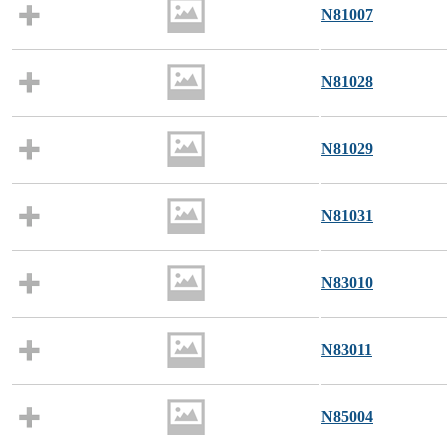
N81007
N81028
N81029
N81031
N83010
N83011
N85004