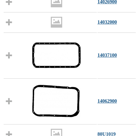
14026900
14032000
14037100
14062900
80U1019