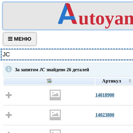
utoya
МЕНЮ
За запитом
JC
знайдено
26
деталей
Артикул
14018900
14023800