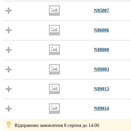
N85007
N86006
N88000
N89003
N89013
N89014
Відправимо замовлення 8 серпня до 14-00