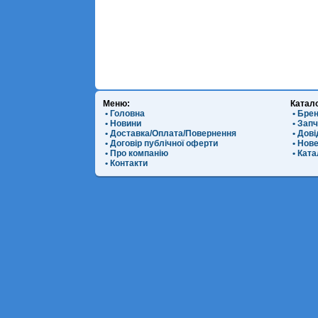
Меню:
Катал
• Головна
• Бре
• Новини
• Зап
• Доставка/Оплата/Повернення
• Дов
• Договір публічної оферти
• Нов
• Про компанію
• Ката
• Контакти