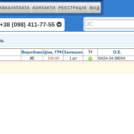
АВКА/ОПЛАТА
КОНТАКТИ
РЕЄСТРАЦІЯ
ВХІД
+38 (098) 411-77-55
ль
Виробник
Ціна, ГРН
Залишок
O.E.
JC
540.00
1 шт
GA2A-34-380XA