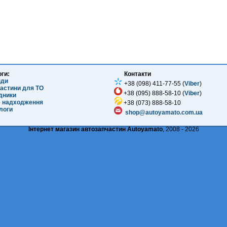
оги:
Контакти
нди
+38 (098) 411-77-55 (
Viber
)
частини для ТО
+38 (095) 888-58-10 (
Viber
)
ідники
е надходження
+38 (073) 888-58-10
логи
shop@autoyamato.com.ua
Інтернет магазин автозапчастин Autoyamato
, 2008 - 2026