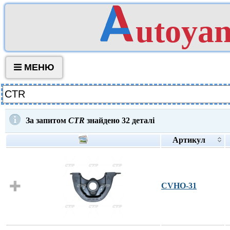
utoya
МЕНЮ
За запитом
CTR
знайдено
32
деталі
Артикул
CVHO-31