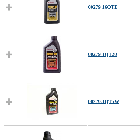
00279-16QTE
00279-1QT20
00279-1QT5W