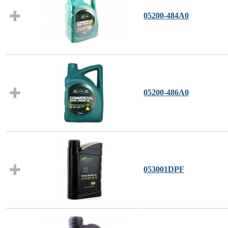
05200-484A0
05200-486A0
053001DPF