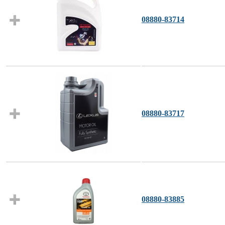
08880-83714
08880-83717
08880-83885