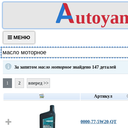
utoya
МЕНЮ
За запитом
масло моторное
знайдено
147
деталей
1
2
вперед >>
Артикул
0000-77-5W20-QT