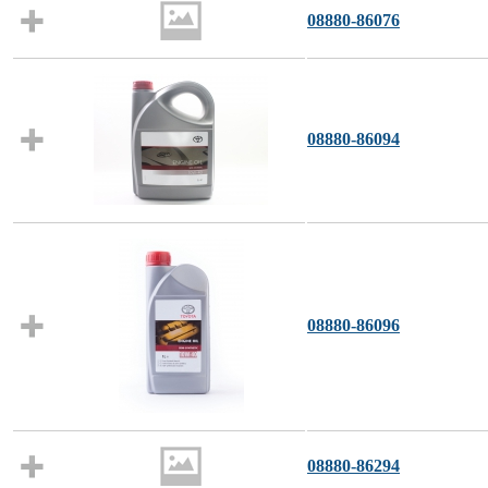
08880-86076
08880-86094
08880-86096
08880-86294