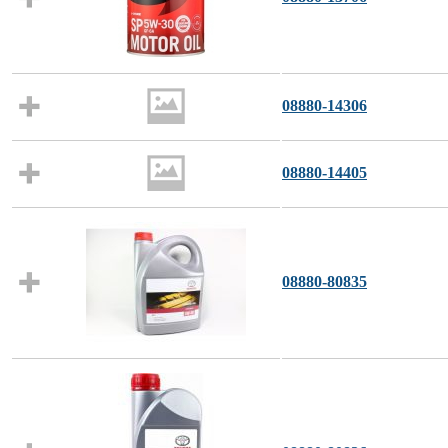
08880-14306
08880-14405
08880-80835