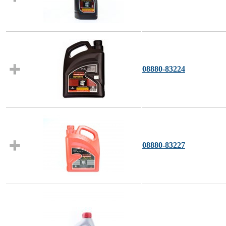
08880-83224
08880-83227