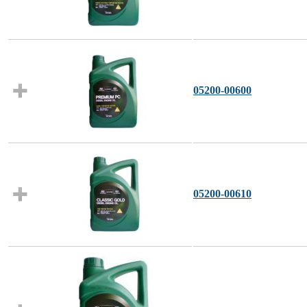
05200-00600
05200-00610