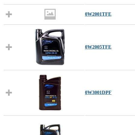
0W2001TFE
0W2005TFE
0W3001DPF