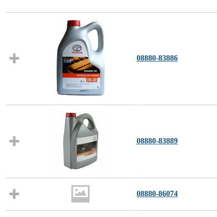
08880-83886
08880-83889
08880-86074