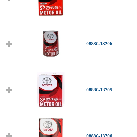
08880-13206
08880-13705
08880-13706