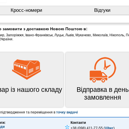
Кросс-номери
Відгуки
бо замовити з доставкою Новою Поштою в:
ир, Запоріжжя, Івано-Франківськ, Луцьк, Львів, Мукачево, Миколаїв, Нікополь, П
 України.
вар із нашого складу
Відправка в день
замовлення
о підтвердження та переміщення в
точку видачі
оги:
Контакти
нди
+38 (098) 411-77-55 (
Viber
)