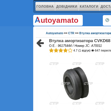
ГОЛОВНА
ДОВІДНИКИ
КАТАЛОГИ
ДОСТ
utoyamato
Autoyamato
>>
CTR
>>
Втулка амортизатор
Втулка амортизатора CVKD68
O.E.:
96175444
/ Номер JC:
A70011
4.7 (1 відгук)
647 перегл