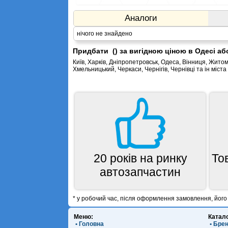
Аналоги
нічого не знайдено
Придбати () за вигідною ціною в Одесі а
Київ, Харків, Дніпропетровськ, Одеса, Вінниця, Житом
Хмельницький, Черкаси, Чернігів, Чернівці та ін міста
20 років на ринку
То
автозапчастин
* у робочий час, після оформлення замовлення, йог
Меню:
Катал
• Головна
• Бре