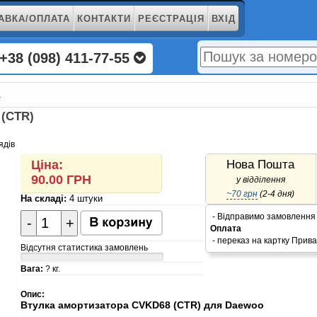
АВКА/ОПЛАТА
КОНТАКТИ
РЕЄСТРАЦІЯ
ВХІД
+38 (098) 411-77-55
а
 (CTR)
ядів
Нова Пошта
Ціна:
90.00
ГРН
у відділення
~70 грн
(2-4 дня)
На складі:
4 штуки
- Відправимо замовлення 
-
+
Оплата
- переказ на картку Прив
Відсутня статистика замовлень
Вага:
?
кг.
Опис:
Втулка амортизатора CVKD68 (CTR) для Daewoo