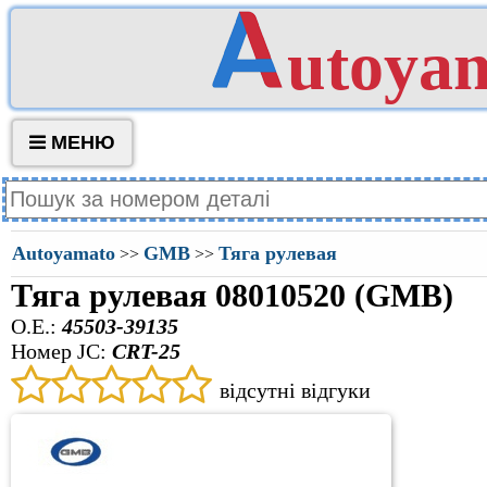
utoya
МЕНЮ
Autoyamato
GMB
Тяга рулевая
>>
>>
Тяга рулевая 08010520 (GMB)
O.E.:
45503-39135
Номер JC:
CRT-25
відсутні відгуки