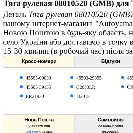
Тяга рулевая 08010520 (GMB) для 
Деталь
Тяга рулевая 08010520 (GMB)
нашому інтернет-магазині "Autoyama
Новою Поштою в будь-яку область, на
село України або доставимо в точку 
15-30 хвилин (в робочий час) після з
Кросс-номери
Відгуки
45503-09030
45503-29355
45
45503-39135
C2033LR
CR
ER21930
I32018
Нова Пошта
Самовивіз
у відділення
безкоштовно
~70 грн
(1-3 дня)
(сьогодні)