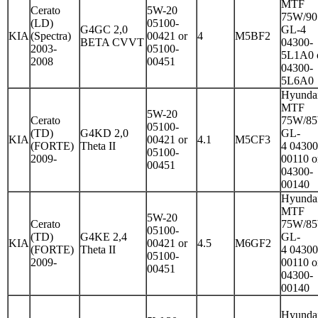
MTF
Cerato
5W-20
75W/90
(LD)
05100-
G4GC 2,0
GL-4
KIA
(Spectra)
00421 or
4
M5BF2
BETA CVVT
04300-
2003-
05100-
5L1A0 
2008
00451
04300-
5L6A0
Hyunda
MTF
5W-20
Cerato
75W/8
05100-
(TD)
G4KD 2,0
GL-
KIA
00421 or
4.1
M5CF3
(FORTE)
Theta II
4 04300
05100-
2009-
00110 o
00451
04300-
00140
Hyunda
MTF
5W-20
Cerato
75W/8
05100-
(TD)
G4KE 2,4
GL-
KIA
00421 or
4.5
M6GF2
(FORTE)
Theta II
4 04300
05100-
2009-
00110 o
00451
04300-
00140
Hyunda