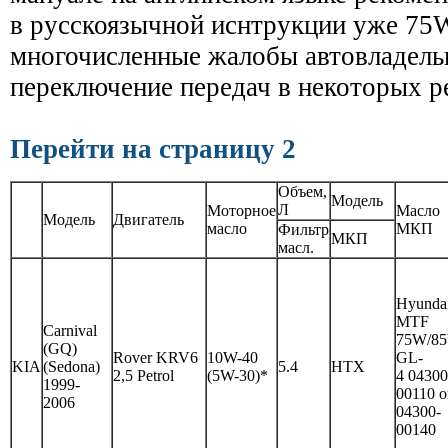
в русскоязычной иснтрукции уже 75
многочисленные жалобы автовладельц
переключение передач в некоторых 
Перейти на страницу 2
Объем,
Модель
Л
Моторное
Масло
Модель
Двигатель
масло
МКП
Фильтр
МКП
масл.
Hyunda
MTF
Carnival
75W/8
(GQ)
Rover KRV6
10W-40
GL-
KIA
(Sedona)
5.4
HTX
2,5 Petrol
(5W-30)*
4 04300
1999-
00110 o
2006
04300-
00140