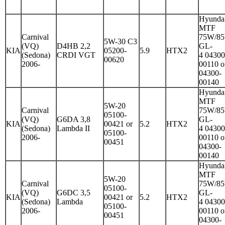
Hyunda
MTF
Carnival
75W/8
5W-30 C3
(VQ)
D4HB 2,2
GL-
KIA
05200-
5.9
HTX2
(Sedona)
CRDI VGT
4 04300
00620
2006-
00110 o
04300-
00140
Hyunda
MTF
5W-20
Carnival
75W/8
05100-
(VQ)
G6DA 3,8
GL-
KIA
00421 or
5.2
HTX2
(Sedona)
Lambda II
4 04300
05100-
2006-
00110 o
00451
04300-
00140
Hyunda
MTF
5W-20
Carnival
75W/8
05100-
(VQ)
G6DC 3,5
GL-
KIA
00421 or
5.2
HTX2
(Sedona)
Lambda
4 04300
05100-
2006-
00110 o
00451
04300-