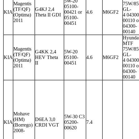
5W-20
Magentis
75W/8
05100-
(TF/QF)
G4KJ 2,4
GL-
KIA
00421 or
4.6
M6GF2
(Optima)
Theta II GDI
4 04300
05100-
2011
00110 o
00451
04300-
00140
Hyunda
MTF
Magentis
75W/8
G4KK 2,4
5W-20
(TF/QF)
GL-
KIA
HEV Theta
05100-
4.6
M6GF2
(Optima)
4 04300
II
00451
2011
00110 o
04300-
00140
Mohave
5W-30 C3
(HM)
D6EA 3,0
KIA
05200-
7.4
(Borrego)
CRDI VGT
00620
2008-