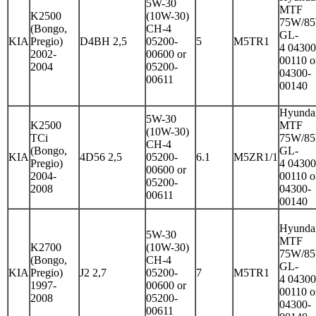
5W-30
MTF
K2500
(10W-30)
75W/8
(Bongo,
CH-4
GL-
KIA
Pregio)
D4BH 2,5
05200-
5
M5TR1
4 04300
2002-
00600 or
00110 o
2004
05200-
04300-
00611
00140
Hyunda
5W-30
K2500
MTF
(10W-30)
TCi
75W/8
CH-4
(Bongo,
GL-
KIA
4D56 2,5
05200-
6.1
M5ZR1/1
Pregio)
4 04300
00600 or
2004-
00110 o
05200-
2008
04300-
00611
00140
Hyunda
5W-30
MTF
K2700
(10W-30)
75W/8
(Bongo,
CH-4
GL-
KIA
Pregio)
J2 2,7
05200-
7
M5TR1
4 04300
1997-
00600 or
00110 o
2008
05200-
04300-
00611