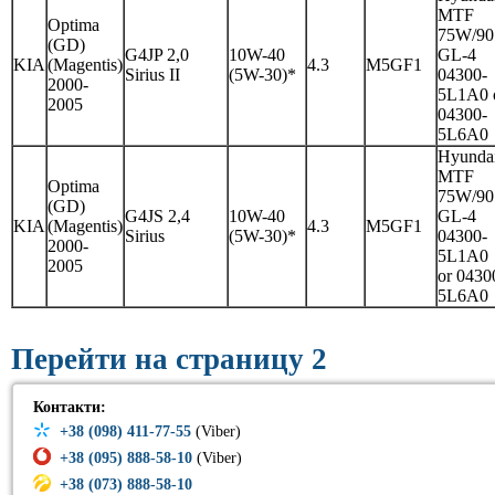
MTF
Optima
75W/90
(GD)
G4JP 2,0
10W-40
GL-4
KIA
(Magentis)
4.3
M5GF1
Sirius II
(5W-30)*
04300-
2000-
5L1A0 
2005
04300-
5L6A0
Hyunda
MTF
Optima
75W/90
(GD)
G4JS 2,4
10W-40
GL-4
KIA
(Magentis)
4.3
M5GF1
Sirius
(5W-30)*
04300-
2000-
5L1A0
2005
or 0430
5L6A0
Перейти на страницу 2
Контакти:
+38 (098) 411-77-55
(Viber)
+38 (095) 888-58-10
(Viber)
+38 (073) 888-58-10