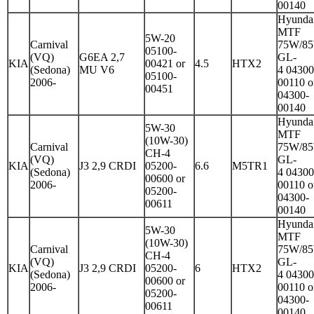
00140
Hyunda
MTF
5W-20
Carnival
75W/8
05100-
(VQ)
G6EA 2,7
GL-
KIA
00421 or
4.5
HTX2
(Sedona)
MU V6
4 04300
05100-
2006-
00110 o
00451
04300-
00140
Hyunda
5W-30
MTF
(10W-30)
Carnival
75W/8
CH-4
(VQ)
GL-
KIA
J3 2,9 CRDI
05200-
6.6
M5TR1
(Sedona)
4 04300
00600 or
2006-
00110 o
05200-
04300-
00611
00140
Hyunda
5W-30
MTF
(10W-30)
Carnival
75W/8
CH-4
(VQ)
GL-
KIA
J3 2,9 CRDI
05200-
6
HTX2
(Sedona)
4 04300
00600 or
2006-
00110 o
05200-
04300-
00611
00140