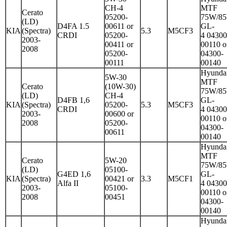
CH-4
MTF
Cerato
05200-
75W/8
(LD)
D4FA 1.5
00611 or
GL-
KIA
(Spectra)
5.3
M5CF3
CRDI
05200-
4 04300
2003-
00411 or
00110 o
2008
05200-
04300-
00111
00140
Hyunda
5W-30
MTF
Cerato
(10W-30)
75W/8
(LD)
CH-4
D4FB 1,6
GL-
KIA
(Spectra)
05200-
5.3
M5CF3
CRDI
4 04300
2003-
00600 or
00110 o
2008
05200-
04300-
00611
00140
Hyunda
MTF
Cerato
5W-20
75W/8
(LD)
05100-
G4ED 1,6
GL-
KIA
(Spectra)
00421 or
3.3
M5CF1
Alfa II
4 04300
2003-
05100-
00110 o
2008
00451
04300-
00140
Hyunda