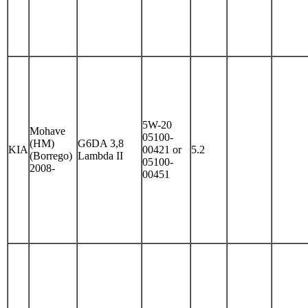
5W-20
Mohave
05100-
(HM)
G6DA 3,8
KIA
00421 or
5.2
(Borrego)
Lambda II
05100-
2008-
00451