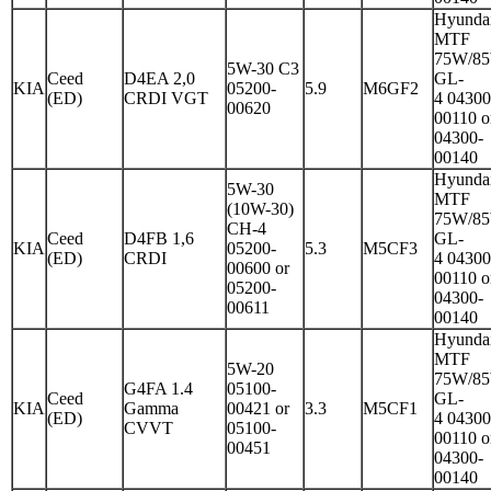
Hyunda
MTF
75W/8
5W-30 C3
Ceed
D4EA 2,0
GL-
KIA
05200-
5.9
M6GF2
(ED)
CRDI VGT
4 04300
00620
00110 o
04300-
00140
Hyunda
5W-30
MTF
(10W-30)
75W/8
CH-4
Ceed
D4FB 1,6
GL-
KIA
05200-
5.3
M5CF3
(ED)
CRDI
4 04300
00600 or
00110 o
05200-
04300-
00611
00140
Hyunda
MTF
5W-20
75W/8
G4FA 1.4
05100-
Ceed
GL-
KIA
Gamma
00421 or
3.3
M5CF1
(ED)
4 04300
CVVT
05100-
00110 o
00451
04300-
00140