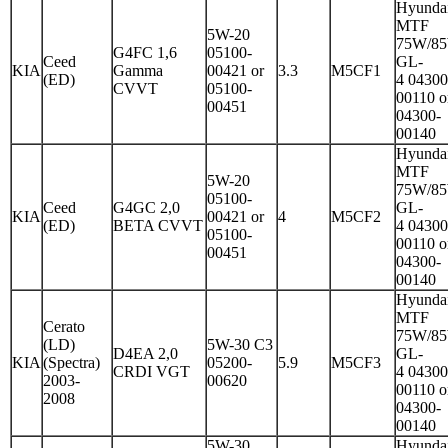
Hyunda
MTF
5W-20
75W/8
G4FC 1,6
05100-
Ceed
GL-
KIA
Gamma
00421 or
3.3
M5CF1
(ED)
4 04300
CVVT
05100-
00110 o
00451
04300-
00140
Hyunda
MTF
5W-20
75W/8
05100-
Ceed
G4GC 2,0
GL-
KIA
00421 or
4
M5CF2
(ED)
BETA CVVT
4 04300
05100-
00110 o
00451
04300-
00140
Hyunda
MTF
Cerato
75W/8
(LD)
5W-30 C3
D4EA 2,0
GL-
KIA
(Spectra)
05200-
5.9
M5CF3
CRDI VGT
4 04300
2003-
00620
00110 o
2008
04300-
00140
5W-30
Hyunda