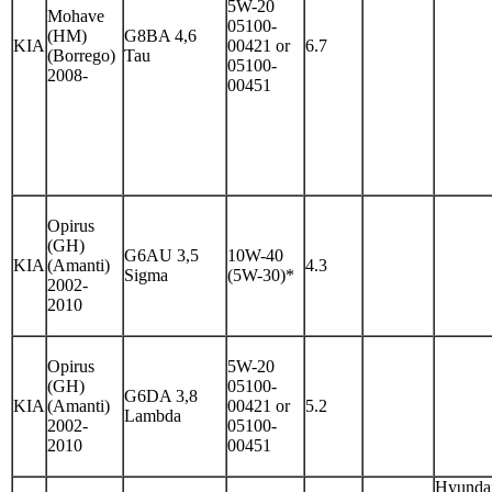
5W-20
Mohave
05100-
(HM)
G8BA 4,6
KIA
00421 or
6.7
(Borrego)
Tau
05100-
2008-
00451
Opirus
(GH)
G6AU 3,5
10W-40
KIA
(Amanti)
4.3
Sigma
(5W-30)*
2002-
2010
Opirus
5W-20
(GH)
05100-
G6DA 3,8
KIA
(Amanti)
00421 or
5.2
Lambda
2002-
05100-
2010
00451
Hyunda