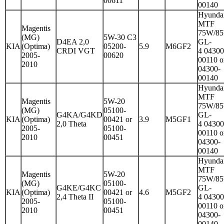
00611
00140
Hyunda
MTF
Magentis
75W/8
(MG)
5W-30 C3
D4EA 2,0
GL-
KIA
(Optima)
05200-
5.9
M6GF2
CRDI VGT
4 04300
2005-
00620
00110 o
2010
04300-
00140
Hyunda
MTF
Magentis
5W-20
75W/8
(MG)
05100-
G4KA/G4KD
GL-
KIA
(Optima)
00421 or
3.9
M5GF1
2,0 Theta
4 04300
2005-
05100-
00110 o
2010
00451
04300-
00140
Hyunda
MTF
Magentis
5W-20
75W/8
(MG)
05100-
G4KE/G4KC
GL-
KIA
(Optima)
00421 or
4.6
M5GF2
2,4 Theta II
4 04300
2005-
05100-
00110 o
2010
00451
04300-
00140