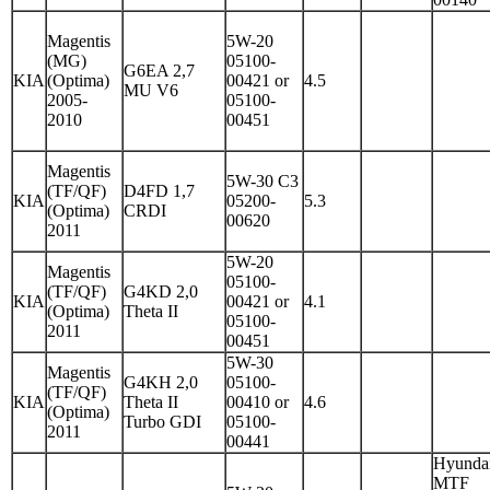
Magentis
5W-20
(MG)
05100-
G6EA 2,7
KIA
(Optima)
00421 or
4.5
MU V6
2005-
05100-
2010
00451
Magentis
5W-30 C3
(TF/QF)
D4FD 1,7
KIA
05200-
5.3
(Optima)
CRDI
00620
2011
5W-20
Magentis
05100-
(TF/QF)
G4KD 2,0
KIA
00421 or
4.1
(Optima)
Theta II
05100-
2011
00451
5W-30
Magentis
G4KH 2,0
05100-
(TF/QF)
KIA
Theta II
00410 or
4.6
(Optima)
Turbo GDI
05100-
2011
00441
Hyunda
MTF