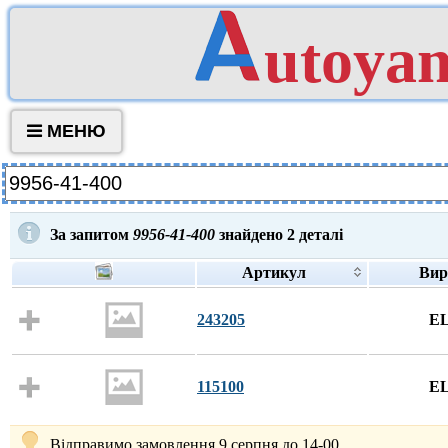
utoya
МЕНЮ
За запитом
9956-41-400
знайдено
2
деталі
Артикул
Вир
243205
E
115100
E
Відправимо замовлення 9 серпня до 14-00