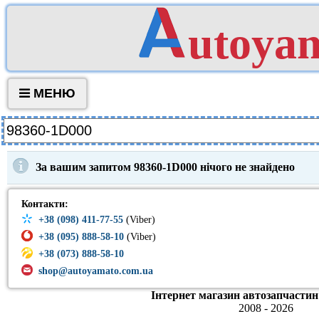
utoya
МЕНЮ
За вашим запитом 98360-1D000 нічого не знайдено
Контакти:
+38 (098) 411-77-55
(Viber)
+38 (095) 888-58-10
(Viber)
+38 (073) 888-58-10
shop@autoyamato.com.ua
Інтернет магазин автозапчастин
2008 - 2026