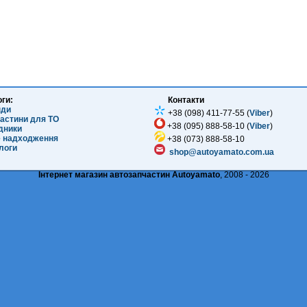
оги:
Контакти
нди
+38 (098) 411-77-55 (
Viber
)
частини для ТО
+38 (095) 888-58-10 (
Viber
)
ідники
е надходження
+38 (073) 888-58-10
логи
shop@autoyamato.com.ua
Інтернет магазин автозапчастин Autoyamato
, 2008 - 2026