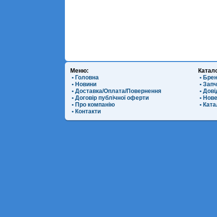
Меню:
Катал
• Головна
• Бре
• Новини
• Зап
• Доставка/Оплата/Повернення
• Дов
• Договір публічної оферти
• Нов
• Про компанію
• Ката
• Контакти