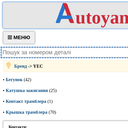
utoya
МЕНЮ
Бренд
-> YEC
•
Бегунок
(42)
•
Катушка зажигания
(25)
•
Контакт трамблера
(1)
•
Крышка трамблера
(70)
Контакти: