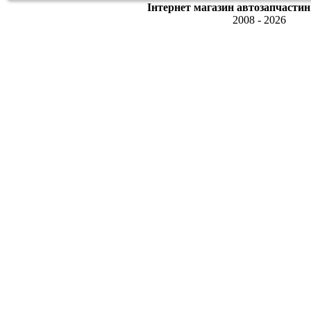
Інтернет магазин автозапчастин
2008 - 2026