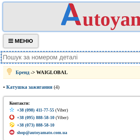
utoya
МЕНЮ
Бренд
-> WAIGLOBAL
•
Катушка зажигания
(4)
Контакти:
+38 (098) 411-77-55
(Viber)
+38 (095) 888-58-10
(Viber)
+38 (073) 888-58-10
shop@autoyamato.com.ua