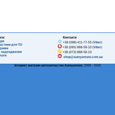
оги:
Контакти
нди
+38 (098) 411-77-55 (
Viber
)
частини для ТО
+38 (095) 888-58-10 (
Viber
)
ідники
е надходження
+38 (073) 888-58-10
логи
shop@autoyamato.com.ua
Інтернет магазин автозапчастин Autoyamato
, 2008 - 2026