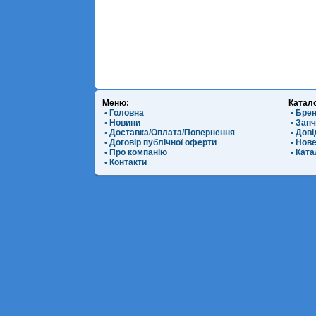
Меню:
Катал
• Головна
• Бре
• Новини
• Зап
• Доставка/Оплата/Повернення
• Дов
• Договір публічної оферти
• Нов
• Про компанію
• Ката
• Контакти