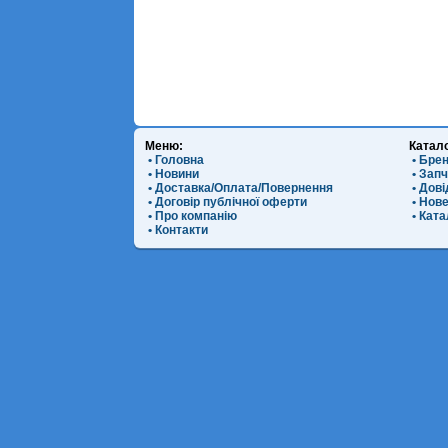
Меню:
Катал
• Головна
• Бре
• Новини
• Зап
• Доставка/Оплата/Повернення
• Дов
• Договір публічної оферти
• Нов
• Про компанію
• Ката
• Контакти