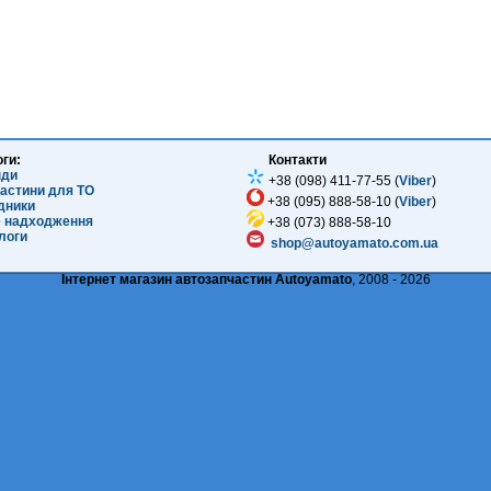
оги:
Контакти
нди
+38 (098) 411-77-55 (
Viber
)
частини для ТО
+38 (095) 888-58-10 (
Viber
)
ідники
е надходження
+38 (073) 888-58-10
логи
shop@autoyamato.com.ua
Інтернет магазин автозапчастин Autoyamato
, 2008 - 2026