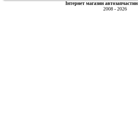
Інтернет магазин автозапчастин
2008 - 2026