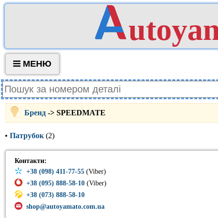
utoya
МЕНЮ
Бренд
-> SPEEDMATE
•
Патрубок
(2)
Контакти:
+38 (098) 411-77-55
(Viber)
+38 (095) 888-58-10
(Viber)
+38 (073) 888-58-10
shop@autoyamato.com.ua