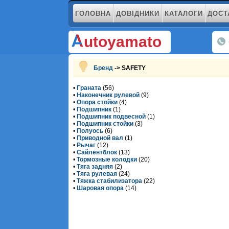
ГОЛОВНА
ДОВІДНИКИ
КАТАЛОГИ
ДОСТ
utoyamato
Бренд
-> SAFETY
•
Граната
(56)
•
Наконечник рулевой
(9)
•
Опора стойки
(4)
•
Подшипник
(1)
•
Подшипник подвесной
(1)
•
Подшипник стойки
(3)
•
Полуось
(6)
•
Приводной вал
(1)
•
Рычаг
(12)
•
Сайлентблок
(13)
•
Тормозные колодки
(20)
•
Тяга задняя
(2)
•
Тяга рулевая
(24)
•
Тяжка стабилизатора
(22)
•
Шаровая опора
(14)