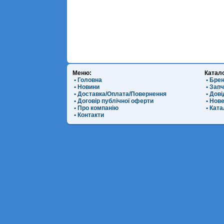
Меню:
Катал
• Головна
• Бре
• Новини
• Зап
• Доставка/Оплата/Повернення
• Дов
• Договір публічної оферти
• Нов
• Про компанію
• Ката
• Контакти