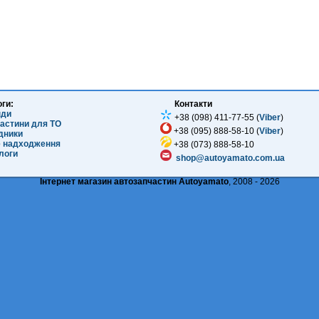
оги:
Контакти
нди
+38 (098) 411-77-55 (
Viber
)
частини для ТО
+38 (095) 888-58-10 (
Viber
)
ідники
е надходження
+38 (073) 888-58-10
логи
shop@autoyamato.com.ua
Інтернет магазин автозапчастин Autoyamato
, 2008 - 2026