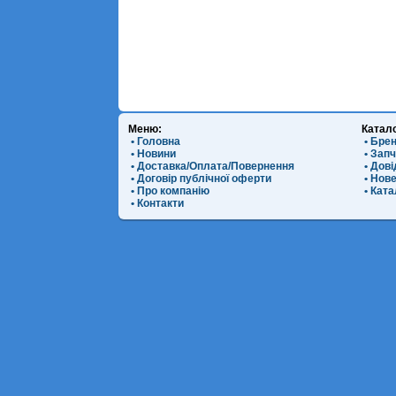
Меню:
Катал
• Головна
• Бре
• Новини
• Зап
• Доставка/Оплата/Повернення
• Дов
• Договір публічної оферти
• Нов
• Про компанію
• Ката
• Контакти