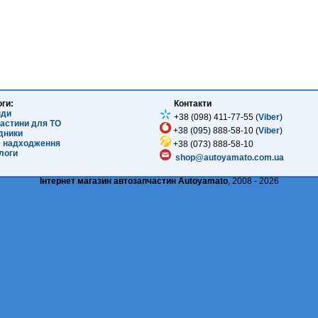
оги:
Контакти
нди
+38 (098) 411-77-55 (
Viber
)
частини для ТО
+38 (095) 888-58-10 (
Viber
)
ідники
е надходження
+38 (073) 888-58-10
логи
shop@autoyamato.com.ua
Інтернет магазин автозапчастин Autoyamato
, 2008 - 2026