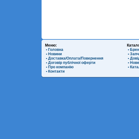
Меню:
Катал
• Головна
• Бре
• Новини
• Зап
• Доставка/Оплата/Повернення
• Дов
• Договір публічної оферти
• Нов
• Про компанію
• Ката
• Контакти