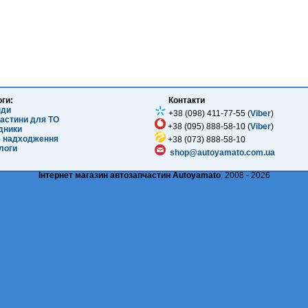
оги:
Контакти
нди
+38 (098) 411-77-55 (
Viber
)
частини для ТО
+38 (095) 888-58-10 (
Viber
)
ідники
е надходження
+38 (073) 888-58-10
логи
shop@autoyamato.com.ua
Інтернет магазин автозапчастин Autoyamato
, 2008 - 2026