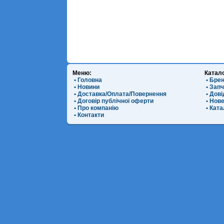
Меню:
Катал
• Головна
• Бре
• Новини
• Зап
• Доставка/Оплата/Повернення
• Дов
• Договір публічної оферти
• Нов
• Про компанію
• Ката
• Контакти