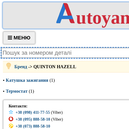
utoya
МЕНЮ
Бренд
-> QUINTON HAZELL
•
Катушка зажигания
(1)
•
Термостат
(1)
Контакти:
+38 (098) 411-77-55
(Viber)
+38 (095) 888-58-10
(Viber)
+38 (073) 888-58-10