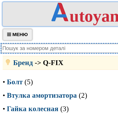
utoya
МЕНЮ
Бренд
-> Q-FIX
•
Болт
(5)
•
Втулка амортизатора
(2)
•
Гайка колесная
(3)