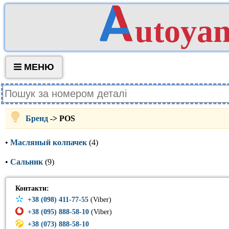
utoya
МЕНЮ
Бренд
-> POS
•
Масляный колпачек
(4)
•
Сальник
(9)
Контакти:
+38 (098) 411-77-55
(Viber)
+38 (095) 888-58-10
(Viber)
+38 (073) 888-58-10