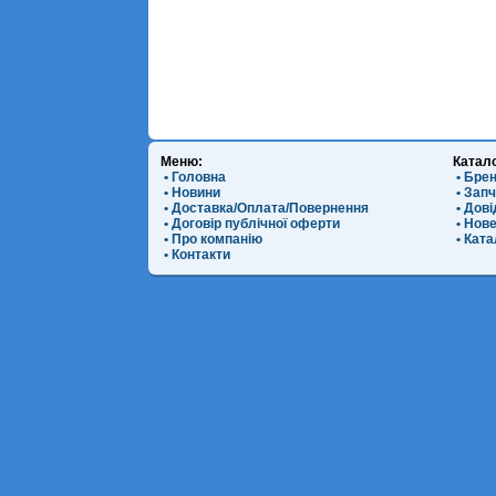
Меню:
Катал
• Головна
• Бре
• Новини
• Зап
• Доставка/Оплата/Повернення
• Дов
• Договір публічної оферти
• Нов
• Про компанію
• Ката
• Контакти