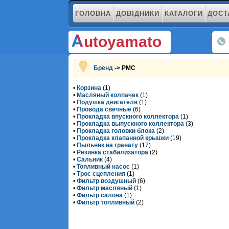
ГОЛОВНА
ДОВІДНИКИ
КАТАЛОГИ
ДОСТ
utoyamato
Бренд
-> PMC
•
Корзина
(1)
•
Масляный колпачек
(1)
•
Подушка двигателя
(1)
•
Провода свечные
(6)
•
Прокладка впускного коллектора
(1)
•
Прокладка выпускного коллектора
(3)
•
Прокладка головки блока
(2)
•
Прокладка клапанной крышки
(19)
•
Пыльник на гранату
(17)
•
Резинка стабилизатора
(2)
•
Сальник
(4)
•
Топливный насос
(1)
•
Трос сцепления
(1)
•
Фильтр воздушный
(6)
•
Фильтр масляный
(1)
•
Фильтр салона
(1)
•
Фильтр топливный
(2)