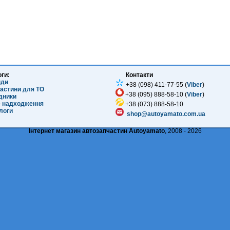
оги:
Контакти
нди
+38 (098) 411-77-55 (
Viber
)
частини для ТО
+38 (095) 888-58-10 (
Viber
)
ідники
е надходження
+38 (073) 888-58-10
логи
shop@autoyamato.com.ua
Інтернет магазин автозапчастин Autoyamato
, 2008 - 2026