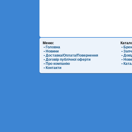
Меню:
Катал
• Головна
• Бре
• Новини
• Зап
• Доставка/Оплата/Повернення
• Дов
• Договір публічної оферти
• Нов
• Про компанію
• Ката
• Контакти