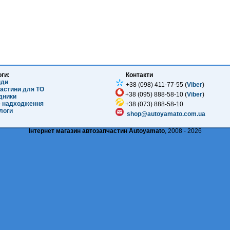
оги:
Контакти
нди
+38 (098) 411-77-55 (
Viber
)
частини для ТО
+38 (095) 888-58-10 (
Viber
)
ідники
е надходження
+38 (073) 888-58-10
логи
shop@autoyamato.com.ua
Інтернет магазин автозапчастин Autoyamato
, 2008 - 2026