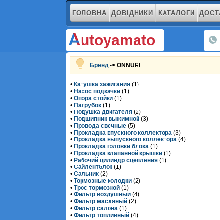
ГОЛОВНА
ДОВІДНИКИ
КАТАЛОГИ
ДОСТ
utoyamato
Бренд
-> ONNURI
•
Катушка зажигания
(1)
•
Насос подкачки
(1)
•
Опора стойки
(1)
•
Патрубок
(1)
•
Подушка двигателя
(2)
•
Подшипник выжимной
(3)
•
Провода свечные
(5)
•
Прокладка впускного коллектора
(3)
•
Прокладка выпускного коллектора
(4)
•
Прокладка головки блока
(1)
•
Прокладка клапанной крышки
(1)
•
Рабочий цилиндр сцепления
(1)
•
Сайлентблок
(1)
•
Сальник
(2)
•
Тормозные колодки
(2)
•
Трос тормозной
(1)
•
Фильтр воздушный
(4)
•
Фильтр масляный
(2)
•
Фильтр салона
(1)
•
Фильтр топливный
(4)