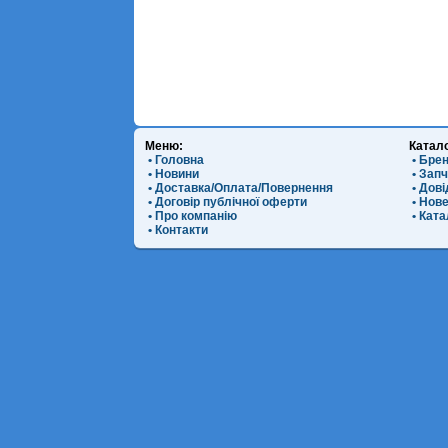
Меню:
Катал
• Головна
• Бре
• Новини
• Зап
• Доставка/Оплата/Повернення
• Дов
• Договір публічної оферти
• Нов
• Про компанію
• Ката
• Контакти