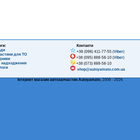
оги:
Контакти
нди
+38 (098) 411-77-55 (
Viber
)
частини для ТО
+38 (095) 888-58-10 (
Viber
)
ідники
е надходження
+38 (073) 888-58-10
логи
shop@autoyamato.com.ua
Інтернет магазин автозапчастин Autoyamato
, 2008 - 2026