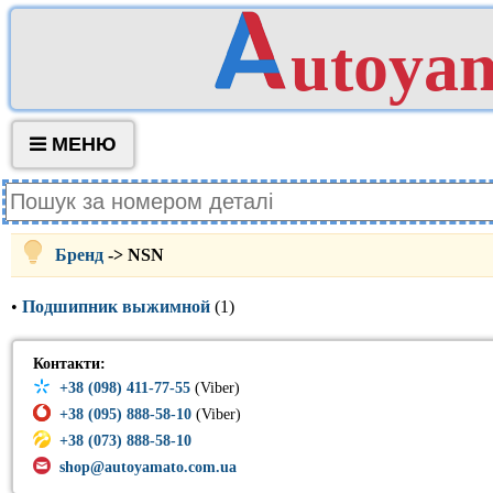
utoya
МЕНЮ
Бренд
-> NSN
•
Подшипник выжимной
(1)
Контакти:
+38 (098) 411-77-55
(Viber)
+38 (095) 888-58-10
(Viber)
+38 (073) 888-58-10
shop@autoyamato.com.ua