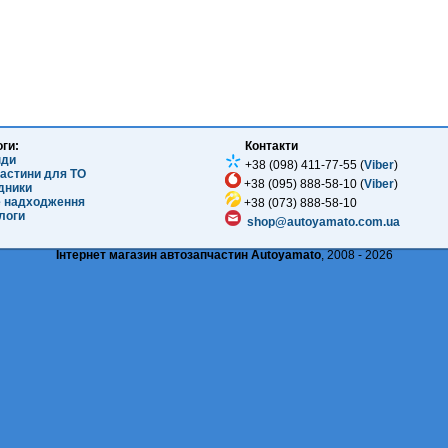
оги:
Контакти
нди
+38 (098) 411-77-55 (
Viber
)
частини для ТО
+38 (095) 888-58-10 (
Viber
)
ідники
е надходження
+38 (073) 888-58-10
логи
shop@autoyamato.com.ua
Інтернет магазин автозапчастин Autoyamato
, 2008 - 2026