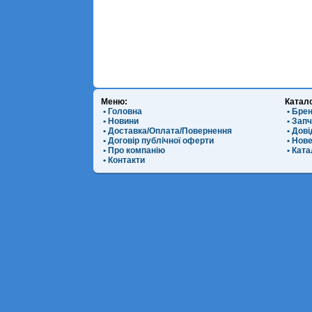
Меню:
Катал
• Головна
• Бре
• Новини
• Зап
• Доставка/Оплата/Повернення
• Дов
• Договір публічної оферти
• Нов
• Про компанію
• Ката
• Контакти