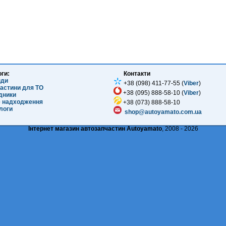
оги:
Контакти
нди
+38 (098) 411-77-55 (
Viber
)
частини для ТО
+38 (095) 888-58-10 (
Viber
)
ідники
е надходження
+38 (073) 888-58-10
логи
shop@autoyamato.com.ua
Інтернет магазин автозапчастин Autoyamato
, 2008 - 2026