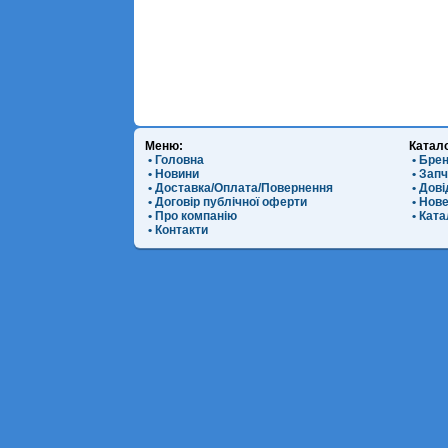
Меню:
Катал
• Головна
• Бре
• Новини
• Зап
• Доставка/Оплата/Повернення
• Дов
• Договір публічної оферти
• Нов
• Про компанію
• Ката
• Контакти