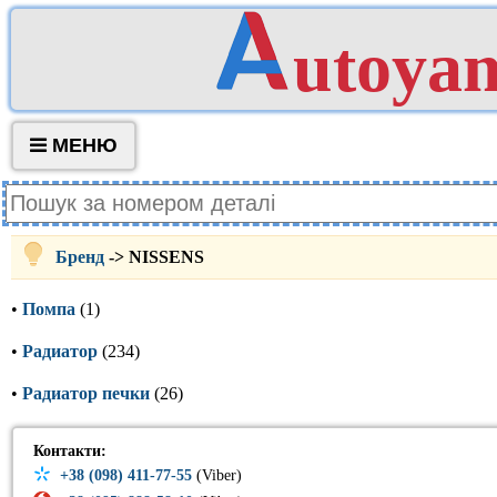
utoya
МЕНЮ
Бренд
-> NISSENS
•
Помпа
(1)
•
Радиатор
(234)
•
Радиатор печки
(26)
Контакти:
+38 (098) 411-77-55
(Viber)