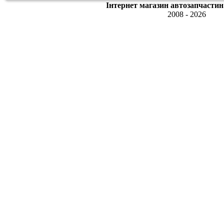
Інтернет магазин автозапчастин
2008 - 2026