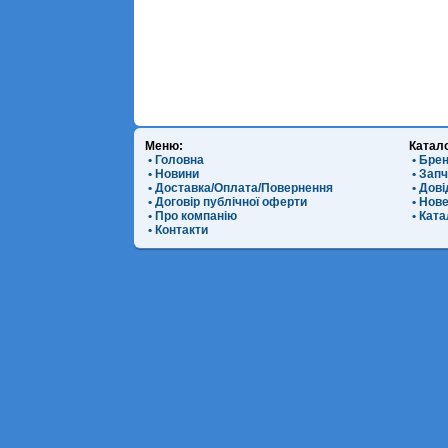
Меню:
Катал
• Головна
• Бре
• Новини
• Зап
• Доставка/Оплата/Повернення
• Дов
• Договір публічної оферти
• Нов
• Про компанію
• Ката
• Контакти