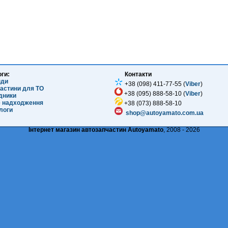
оги:
Контакти
нди
+38 (098) 411-77-55 (
Viber
)
частини для ТО
+38 (095) 888-58-10 (
Viber
)
ідники
е надходження
+38 (073) 888-58-10
логи
shop@autoyamato.com.ua
Інтернет магазин автозапчастин Autoyamato
, 2008 - 2026