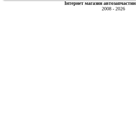
Інтернет магазин автозапчастин
2008 - 2026