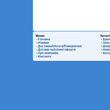
Меню:
Катал
• Головна
• Бре
• Новини
• Зап
• Доставка/Оплата/Повернення
• Дов
• Договір публічної оферти
• Нов
• Про компанію
• Ката
• Контакти