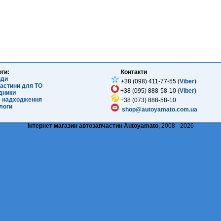
оги:
Контакти
нди
+38 (098) 411-77-55 (
Viber
)
частини для ТО
+38 (095) 888-58-10 (
Viber
)
ідники
е надходження
+38 (073) 888-58-10
логи
shop@autoyamato.com.ua
Інтернет магазин автозапчастин Autoyamato
, 2008 - 2026