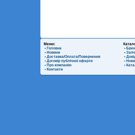
Меню:
Катал
• Головна
• Бре
• Новини
• Зап
• Доставка/Оплата/Повернення
• Дов
• Договір публічної оферти
• Нов
• Про компанію
• Ката
• Контакти