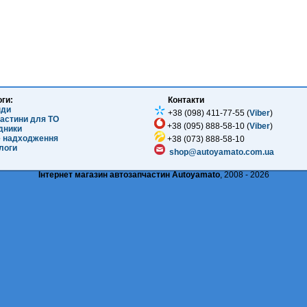
оги:
Контакти
нди
+38 (098) 411-77-55 (
Viber
)
частини для ТО
+38 (095) 888-58-10 (
Viber
)
ідники
е надходження
+38 (073) 888-58-10
логи
shop@autoyamato.com.ua
Інтернет магазин автозапчастин Autoyamato
, 2008 - 2026