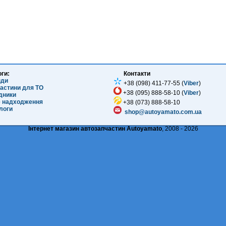
оги:
Контакти
нди
+38 (098) 411-77-55 (
Viber
)
частини для ТО
+38 (095) 888-58-10 (
Viber
)
ідники
е надходження
+38 (073) 888-58-10
логи
shop@autoyamato.com.ua
Інтернет магазин автозапчастин Autoyamato
, 2008 - 2026