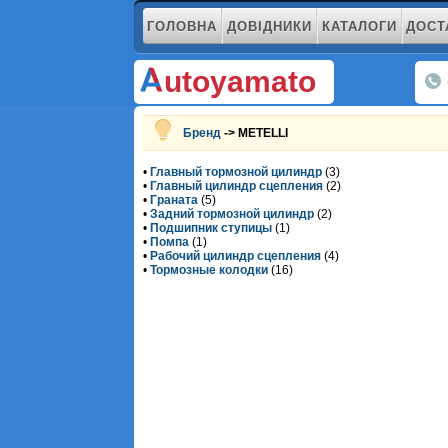
ГОЛОВНА
ДОВІДНИКИ
КАТАЛОГИ
ДОСТ
utoyamato
Бренд
-> METELLI
•
Главный тормозной цилиндр
(3)
•
Главный цилиндр сцепления
(2)
•
Граната
(5)
•
Задний тормозной цилиндр
(2)
•
Подшипник ступицы
(1)
•
Помпа
(1)
•
Рабочий цилиндр сцепления
(4)
•
Тормозные колодки
(16)