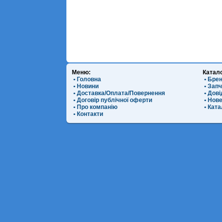
Меню:
Катал
• Головна
• Бре
• Новини
• Зап
• Доставка/Оплата/Повернення
• Дов
• Договір публічної оферти
• Нов
• Про компанію
• Ката
• Контакти