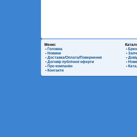
Меню:
Катал
• Головна
• Бре
• Новини
• Зап
• Доставка/Оплата/Повернення
• Дов
• Договір публічної оферти
• Нов
• Про компанію
• Ката
• Контакти