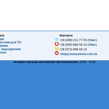
оги:
Контакти
нди
+38 (098) 411-77-55 (
Viber
)
частини для ТО
+38 (095) 888-58-10 (
Viber
)
ідники
е надходження
+38 (073) 888-58-10
логи
shop@autoyamato.com.ua
Інтернет магазин автозапчастин Autoyamato
, 2008 - 2026