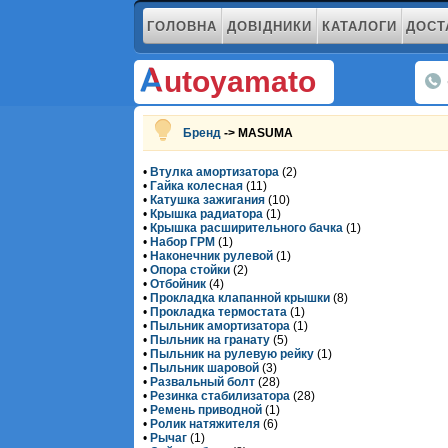
ГОЛОВНА
ДОВІДНИКИ
КАТАЛОГИ
ДОСТ
utoyamato
Бренд
-> MASUMA
•
Втулка амортизатора
(2)
•
Гайка колесная
(11)
•
Катушка зажигания
(10)
•
Крышка радиатора
(1)
•
Крышка расширительного бачка
(1)
•
Набор ГРМ
(1)
•
Наконечник рулевой
(1)
•
Опора стойки
(2)
•
Отбойник
(4)
•
Прокладка клапанной крышки
(8)
•
Прокладка термостата
(1)
•
Пыльник амортизатора
(1)
•
Пыльник на гранату
(5)
•
Пыльник на рулевую рейку
(1)
•
Пыльник шаровой
(3)
•
Развальный болт
(28)
•
Резинка стабилизатора
(28)
•
Ремень приводной
(1)
•
Ролик натяжителя
(6)
•
Рычаг
(1)