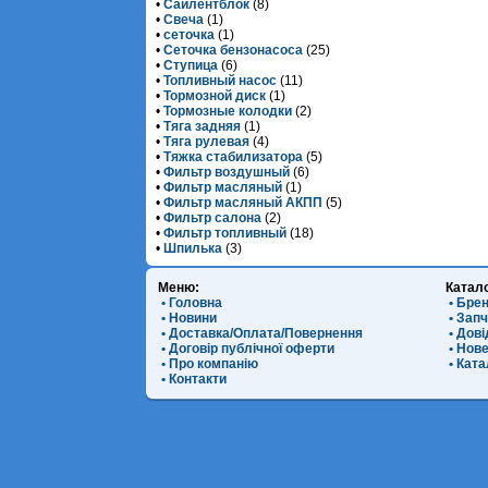
•
Сайлентблок
(8)
•
Свеча
(1)
•
сеточка
(1)
•
Сеточка бензонасоса
(25)
•
Ступица
(6)
•
Топливный насос
(11)
•
Тормозной диск
(1)
•
Тормозные колодки
(2)
•
Тяга задняя
(1)
•
Тяга рулевая
(4)
•
Тяжка стабилизатора
(5)
•
Фильтр воздушный
(6)
•
Фильтр масляный
(1)
•
Фильтр масляный АКПП
(5)
•
Фильтр салона
(2)
•
Фильтр топливный
(18)
•
Шпилька
(3)
Меню:
Катал
• Головна
• Бре
• Новини
• Зап
• Доставка/Оплата/Повернення
• Дов
• Договір публічної оферти
• Нов
• Про компанію
• Ката
• Контакти