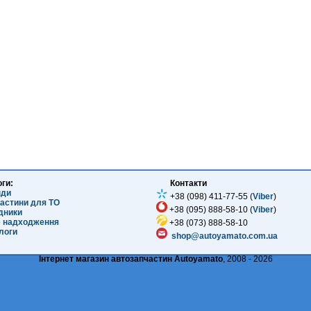
оги:
Контакти
нди
+38 (098) 411-77-55 (
Viber
)
частини для ТО
+38 (095) 888-58-10 (
Viber
)
ідники
е надходження
+38 (073) 888-58-10
логи
shop@autoyamato.com.ua
Інтернет магазин автозапчастин Autoyamato
, 2008 - 2026