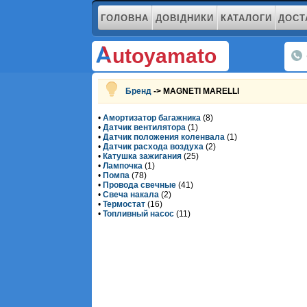
ГОЛОВНА
ДОВІДНИКИ
КАТАЛОГИ
ДОСТ
utoyamato
Бренд
-> MAGNETI MARELLI
•
Амортизатор багажника
(8)
•
Датчик вентилятора
(1)
•
Датчик положения коленвала
(1)
•
Датчик расхода воздуха
(2)
•
Катушка зажигания
(25)
•
Лампочка
(1)
•
Помпа
(78)
•
Провода свечные
(41)
•
Свеча накала
(2)
•
Термостат
(16)
•
Топливный насос
(11)