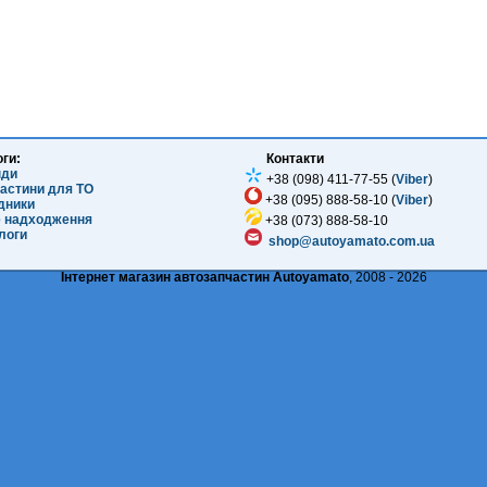
оги:
Контакти
нди
+38 (098) 411-77-55 (
Viber
)
частини для ТО
+38 (095) 888-58-10 (
Viber
)
ідники
е надходження
+38 (073) 888-58-10
логи
shop@autoyamato.com.ua
Інтернет магазин автозапчастин Autoyamato
, 2008 - 2026