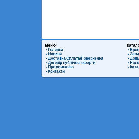
Меню:
Катал
• Головна
• Бре
• Новини
• Зап
• Доставка/Оплата/Повернення
• Дов
• Договір публічної оферти
• Нов
• Про компанію
• Ката
• Контакти