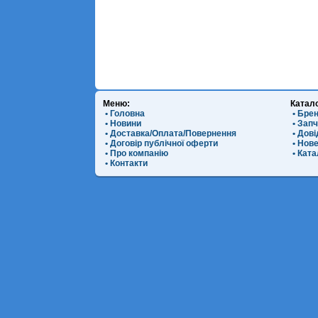
Меню:
Катал
• Головна
• Бре
• Новини
• Зап
• Доставка/Оплата/Повернення
• Дов
• Договір публічної оферти
• Нов
• Про компанію
• Ката
• Контакти