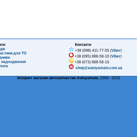
оги:
Контакти
нди
+38 (098) 411-77-55 (
Viber
)
частини для ТО
+38 (095) 888-58-10 (
Viber
)
ідники
е надходження
+38 (073) 888-58-10
логи
shop@autoyamato.com.ua
Інтернет магазин автозапчастин Autoyamato
, 2008 - 2026