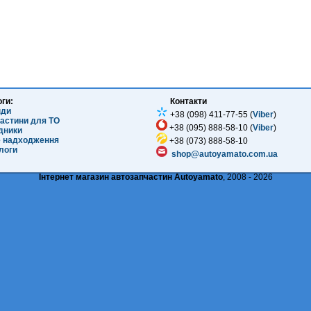
оги:
Контакти
нди
+38 (098) 411-77-55 (
Viber
)
частини для ТО
+38 (095) 888-58-10 (
Viber
)
ідники
е надходження
+38 (073) 888-58-10
логи
shop@autoyamato.com.ua
Інтернет магазин автозапчастин Autoyamato
, 2008 - 2026