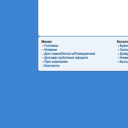
Меню:
Катал
• Головна
• Бре
• Новини
• Зап
• Доставка/Оплата/Повернення
• Дов
• Договір публічної оферти
• Нов
• Про компанію
• Ката
• Контакти