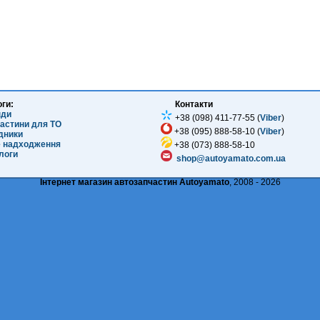
оги:
Контакти
нди
+38 (098) 411-77-55 (
Viber
)
частини для ТО
+38 (095) 888-58-10 (
Viber
)
ідники
е надходження
+38 (073) 888-58-10
логи
shop@autoyamato.com.ua
Інтернет магазин автозапчастин Autoyamato
, 2008 - 2026