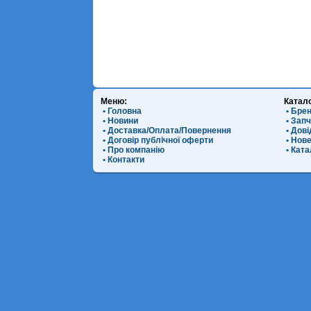
Меню:
Катал
• Головна
• Бре
• Новини
• Зап
• Доставка/Оплата/Повернення
• Дов
• Договір публічної оферти
• Нов
• Про компанію
• Ката
• Контакти