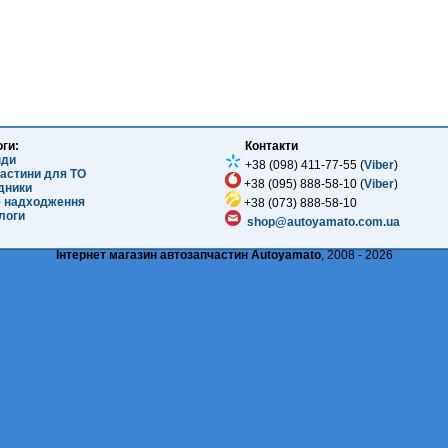
оги:
Контакти
нди
+38 (098) 411-77-55 (
Viber
)
частини для ТО
+38 (095) 888-58-10 (
Viber
)
ідники
е надходження
+38 (073) 888-58-10
логи
shop@autoyamato.com.ua
Інтернет магазин автозапчастин Autoyamato
, 2008 - 2026