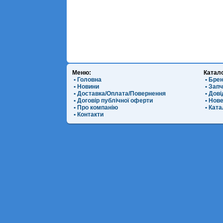
Меню:
Катал
• Головна
• Бре
• Новини
• Зап
• Доставка/Оплата/Повернення
• Дов
• Договір публічної оферти
• Нов
• Про компанію
• Ката
• Контакти