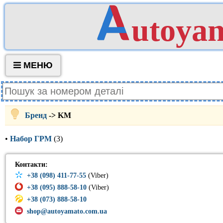
utoya
МЕНЮ
Бренд
-> KM
•
Набор ГРМ
(3)
Контакти:
+38 (098) 411-77-55
(Viber)
+38 (095) 888-58-10
(Viber)
+38 (073) 888-58-10
shop@autoyamato.com.ua