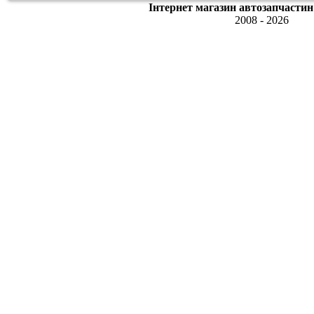
Інтернет магазин автозапчастин
2008 - 2026