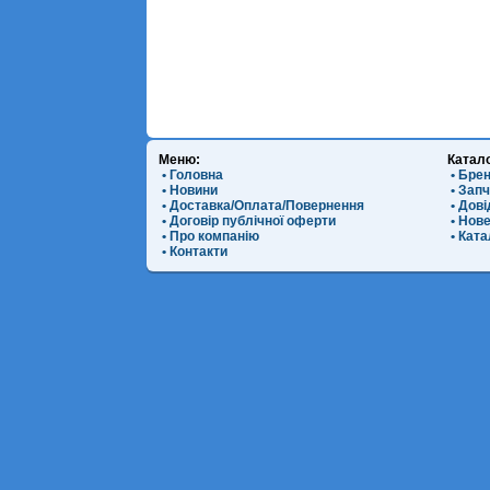
Меню:
Катал
• Головна
• Бре
• Новини
• Зап
• Доставка/Оплата/Повернення
• Дов
• Договір публічної оферти
• Нов
• Про компанію
• Ката
• Контакти