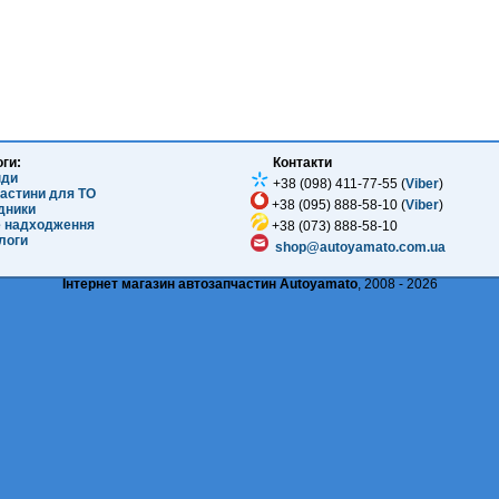
оги:
Контакти
нди
+38 (098) 411-77-55 (
Viber
)
частини для ТО
+38 (095) 888-58-10 (
Viber
)
ідники
е надходження
+38 (073) 888-58-10
логи
shop@autoyamato.com.ua
Інтернет магазин автозапчастин Autoyamato
, 2008 - 2026