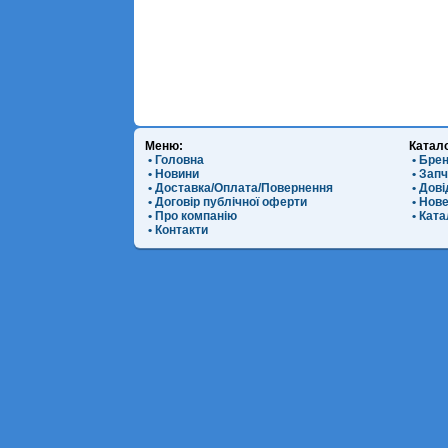
Меню:
Катал
• Головна
• Бре
• Новини
• Зап
• Доставка/Оплата/Повернення
• Дов
• Договір публічної оферти
• Нов
• Про компанію
• Ката
• Контакти