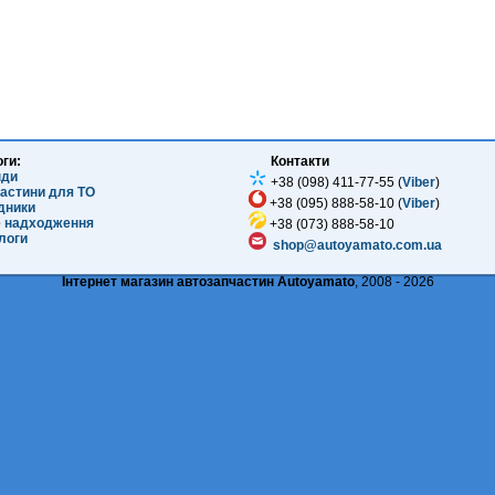
оги:
Контакти
нди
+38 (098) 411-77-55 (
Viber
)
частини для ТО
+38 (095) 888-58-10 (
Viber
)
ідники
е надходження
+38 (073) 888-58-10
логи
shop@autoyamato.com.ua
Інтернет магазин автозапчастин Autoyamato
, 2008 - 2026